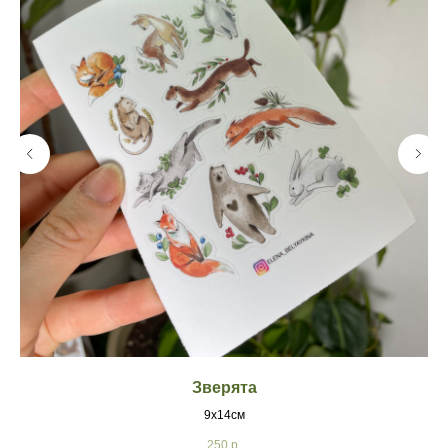
Зверята
9х14см
250
р.