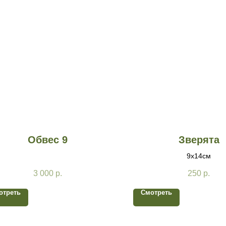
Обвес 9
Зверята
9х14см
3 000
р.
250
р.
отреть
Смотреть