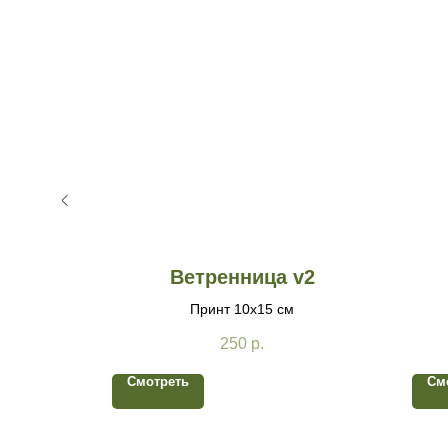
Ветренница v2
Принт 10х15 см
250
р.
Смотреть
См