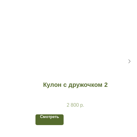
Кулон с дружочком 2
2 800
р.
Смотреть
См