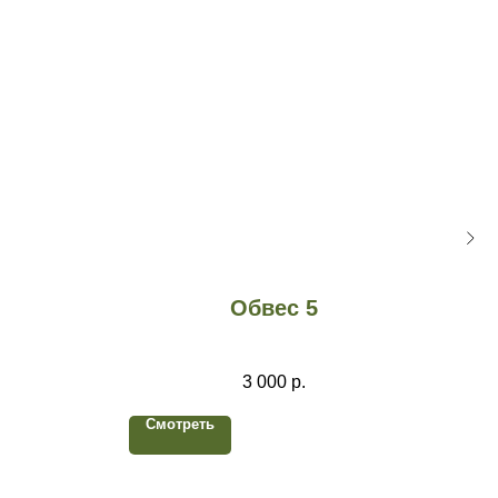
Обвес 5
3 000
р.
Смотреть
См