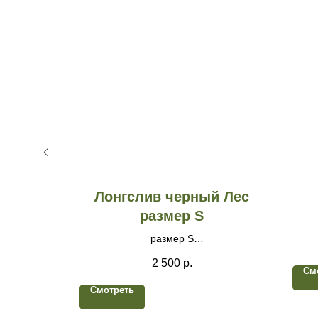
книг
Лонгслив черный Лес
размер S
размер S
Материал - кулир, Принт dtf печать
2 500
р.
См
Смотреть