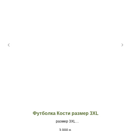
Футболка Кости размер 3XL
размер 3XL
Материал - кулир, свободная посадка. Принт dtf печать
3 000
р.