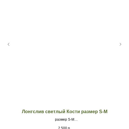
Лонгслив светлый Кости размер S-М
размер S-М
Материал - кулир, Принт dtf печать
2 500
р.